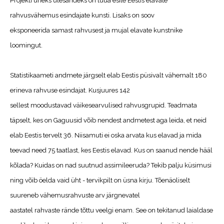
Projekti üheks ülesandeks on tuua esile Eestis elavate
rahvusvähemus esindajate kunsti. Lisaks on soov
eksponeerida samast rahvusest ja mujal elavate kunstnike
loomingut.
Statistikaameti andmete järgselt elab Eestis püsivalt vähemalt 180
erineva rahvuse esindajat. Kusjuures 142
sellest moodustavad väikesearvulised rahvusgrupid. Teadmata
täpselt, kes on Gaguusid võib nendest andmetest aga leida, et neid
elab Eestis tervelt 36. Niisamuti ei oska arvata kus elavad ja mida
teevad need 75 taatlast, kes Eestis elavad. Kus on saanud nende hääl
kõlada? Kuidas on nad suutnud assimileeruda? Tekib palju küsimusi
ning võib öelda vaid üht - tervikpilt on üsna kirju. Tõenäoliselt
suureneb vähemusrahvuste arv järgnevatel
aastatel rahvaste rände tõttu veelgi enam. See on tekitanud laialdase