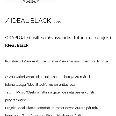
/ IDEAL BLACK
2019
OKAPI Galerii esitleb rahvusvahelist fotonäituse projekti
Ideal Black
Kunstnikud
Zura Arabidze, Shalva Khakahanašvili, Temuri Hvingija
OKAPI Galerii avab sel aastal oma uue hooaja 28.märtsil
fotonäitusega “Ideal Black”, mis on ühtlasi osa
Tallinn Music Weeki ja Tallinna galeriide neljapäeva kunsti
programmist.
Projekt "Ideal Black" koondab kolme erineva Gruusia päritolu
kunstniku, Zura Arabidze, Shalva Khakahanašvili