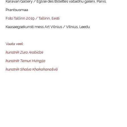
Karavan Gallery / Église des Billettes vabaõhu galerii, Pariis,
Prantsusmaa
Foto Tallinn 2019 / Tallinn, Eesti
Kaasaegsekunsti mess Art Vilnius / Vilnius, Leedu
Vaata veel:
kunstnik Zura Arabidze
kunstnik Temuri Hvingija
kunstnik Shalva Khakahanašvili