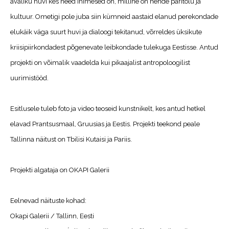
avaliku huvi kes need inimesed on, milline on nende päritolu ja
kultuur. Ometigi pole juba siin kümneid aastaid elanud perekondade
elukäik väga suurt huvi ja dialoogi tekitanud, võrreldes üksikute
kriisipiirkondadest põgenevate leibkondade tulekuga Eestisse. Antud
projekti on võimalik vaadelda kui pikaajalist antropoloogilist
uurimistööd.
Esitlusele tuleb foto ja video teoseid kunstnikelt, kes antud hetkel
elavad Prantsusmaal, Gruusias ja Eestis. Projekti teekond peale
Tallinna näitust on Tbilisi Kutaisi ja Pariis.
Projekti algataja on OKAPI Galerii
Eelnevad näituste kohad:
Okapi Galerii / Tallinn, Eesti