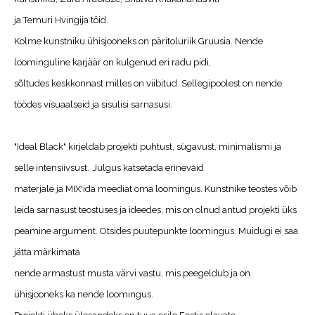
ja Temuri Hvingija töid.
Kolme kunstniku ühisjooneks on päritoluriik Gruusia.
Nende
loominguline karjäär on
kulgenud eri radu pidi,
sõltudes keskkonnast milles on viibitud. Sellegipoolest on nende
töödes visuaalseid ja
sisulisi sarnasusi.
"Ideal Black" kirjeldab projekti puhtust, sügavust, minimalismi ja
selle intensiivsust.
Julgus
katsetada erinevaid
materjale ja MIX'ida meediat oma loomingus.
Kunstnike teostes võib
leida sarnasust teostuses ja ideedes,
mis on olnud antud projekti üks
peamine argument. Otsides puutepunkte loomingus. Muidugi ei saa
jätta märkimata
nende armastust musta värvi vastu, mis peegeldub ja on
ühisjooneks ka nende loomingus.