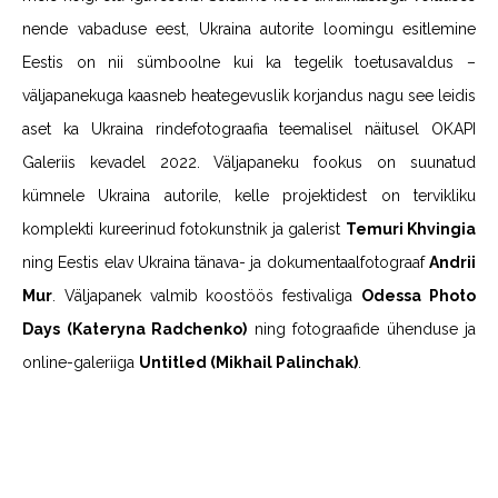
nende vabaduse eest, Ukraina autorite loomingu esitlemine
Eestis on nii sümboolne kui ka tegelik toetusavaldus –
väljapanekuga kaasneb heategevuslik korjandus nagu see leidis
aset ka Ukraina rindefotograafia teemalisel näitusel OKAPI
Galeriis kevadel 2022. Väljapaneku fookus on suunatud
kümnele Ukraina autorile, kelle projektidest on tervikliku
komplekti kureerinud fotokunstnik ja galerist
Temuri Khvingia
ning Eestis elav Ukraina tänava- ja dokumentaalfotograaf
Andrii
Mur
. Väljapanek valmib koostöös festivaliga
Odessa Photo
Days (Kateryna Radchenko)
ning fotograafide ühenduse ja
online-galeriiga
Untitled (Mikhail Palinchak)
.