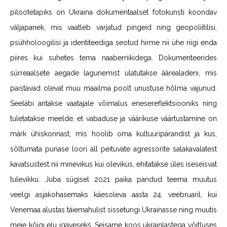
pilootetapiks on Ukraina dokumentaalset fotokunsti koondav
väljapanek, mis vaatleb varjatud pingeid ning geopoliitilisi,
psühholoogilisi ja identiteediga seotud hirme nii ühe riigi enda
piires kui suhetes tema naaberriikidega. Dokumenteerides
sürreaalsete aegade lagunemist ulatutakse äärealadeni, mis
paistavad olevat muu maailma poolt unustuse hõlma vajunud.
Seeläbi antakse vaatajale võimalus enesereflektsiooniks ning
tuletatakse meelde, et vabaduse ja väärikuse väärtustamine on
märk ühiskonnast, mis hoolib oma kultuuripärandist ja kus,
sõltumata punase loori all peituvate agressorite salakavalatest
kavatsustest nii minevikus kui olevikus, ehitatakse üles iseseisvat
tulevikku. Juba sügisel 2021 paika pandud teema muutus
veelgi asjakohasemaks käesoleva aasta 24. veebruaril, kui
Venemaa alustas täiemahulist sissetungi Ukrainasse ning muutis
meie kõigi elu igaveseks. Seisame koos ukrainlastega võitluses