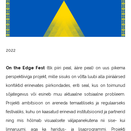
2022
On the Edge Fest
(tlk piiri peal, ääre peal) on uus pikema
perspektiiviga projekt, mille sisuks on võtta luubi alla piiriäärsed
konfliktid erinevates piirkondades, eriti seal, kus on toimunud
sõjategevus või esineb muu aktuaalne sotsiaalne probleem.
Projekti ambitsioon on areneda temaatiliseks ja regulaarseks
festivaliks, kuhu on kaasatud erinevad institutsioonid ja partnerid
ning mis hõlmab visuaalsete väljapanekutena nii sise- kui
linnaruumi, aga ka haridus- ja lisaprogrammi. Projekti