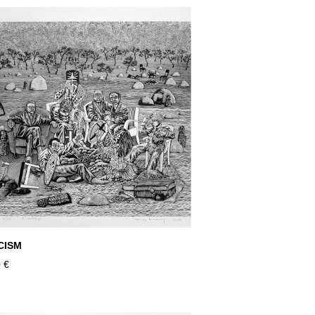
CISM
 €