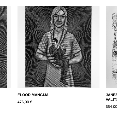
FLÖÖDIMÄNGIJA
JÄNE
VALI
476,00 €
654,00