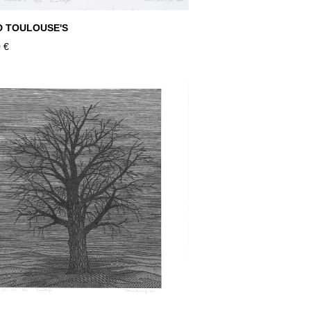
D TOULOUSE'S
 €