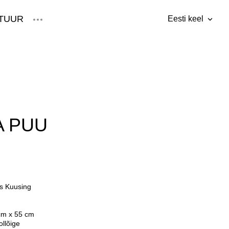
TUUR
Eesti keel
lisati ostukorvi.
Vaata ostukorvi
Eesti keel
English
A PUU
s Kuusing
cm x 55 cm
ollõige