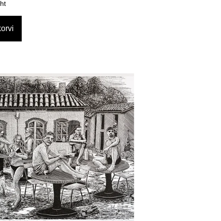
ht
orvi