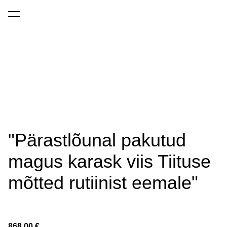
lisati ostukorvi.
Vaata ostukorvi
"Pärastlõunal pakutud
magus karask viis Tiituse
mõtted rutiinist eemale"
868,00 €