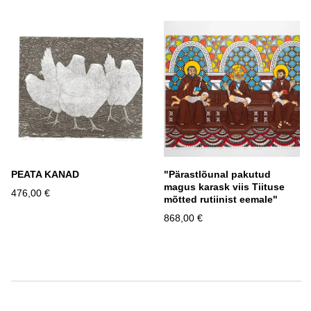
PEATA KANAD
"Pärastlõunal pakutud
magus karask viis Tiituse
476,00 €
mõtted rutiinist eemale"
868,00 €