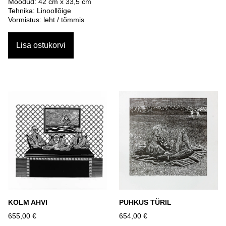
Mõõdud: 42 cm x 33,5 cm
Tehnika: Linoollõige
Vormistus: leht / tõmmis
Lisa ostukorvi
KOLM AHVI
PUHKUS TÜRIL
655,00 €
654,00 €