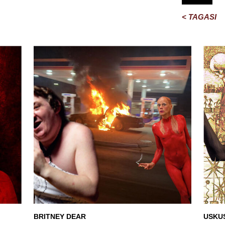
< TAGASI
BRITNEY DEAR
USKU