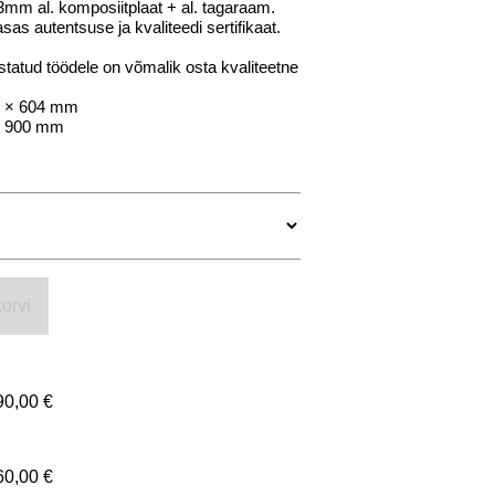
mm al. komposiitplaat + al. tagaraam.
as autentsuse ja kvaliteedi sertifikaat.
tatud töödele on võmalik osta kvaliteetne
 × 604 mm
 900 mm
orvi
90,00 €
60,00 €