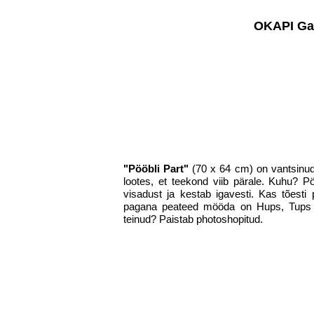
OKAPI Gal
"Pööbli Part"
(70 x 64 cm) on vantsinud 
lootes, et teekond viib pärale. Kuhu? P
visadust ja kestab igavesti. Kas tõesti 
pagana peateed mööda on Hups, Tups ja
teinud? Paistab photoshopitud.