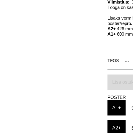
Viimistlus:
3
Tööga on kaas
Lisaks vormis
poster/repro.
A2+
426 mm
A1+
600 mm
TEOS
Lisa ostuk
POSTER
A1+
A2+