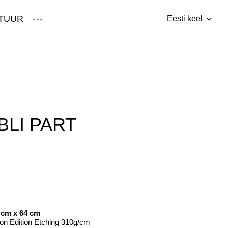
TUUR
Eesti keel
lisati ostukorvi.
Vaata ostukorvi
Eesti keel
English
LI PART
 cm x 64 cm
n Edition Etching 310g/cm