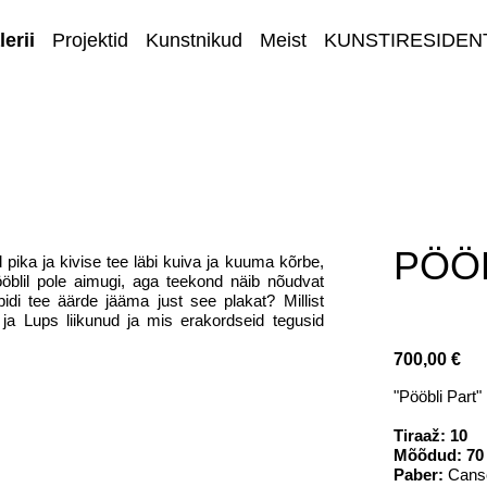
erii
Projektid
Kunstnikud
Meist
KUNSTIRESIDEN
E-GALERII
PÖÖB
pika ja kivise tee läbi kuiva ja kuuma kõrbe,
ööblil pole aimugi, aga teekond näib nõudvat
pidi tee äärde jääma just see plakat? Millist
 Lups liikunud ja mis erakordseid tegusid
700,00 €
"Pööbli Part"
Tiraaž: 10
Mõõdud: 70
Paber:
Canso