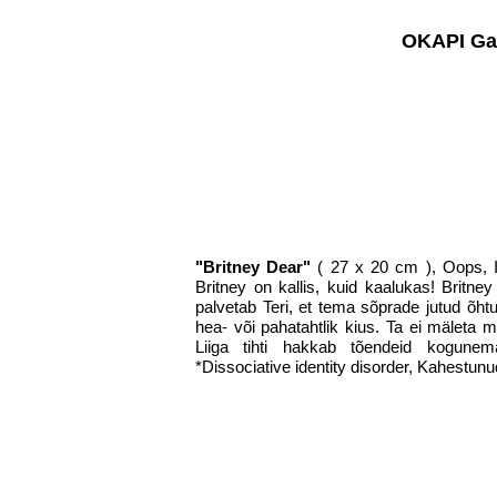
OKAPI Gal
"Britney Dear"
( 27 x 20 cm ), Oops, I 
Britney on kallis, kuid kaalukas! Britne
palvetab Teri, et tema sõprade jutud õhtu
hea- või pahatahtlik kius. Ta ei mäleta mi
Liiga tihti hakkab tõendeid kogunem
*Dissociative identity disorder, Kahestunud