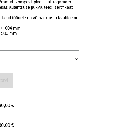
mm al. komposiitplaat + al. tagaraam.
as autentsuse ja kvaliteedi sertifikaat.
tatud töödele on võmalik osta kvaliteetne
 × 604 mm
 900 mm
orvi
90,00 €
60,00 €