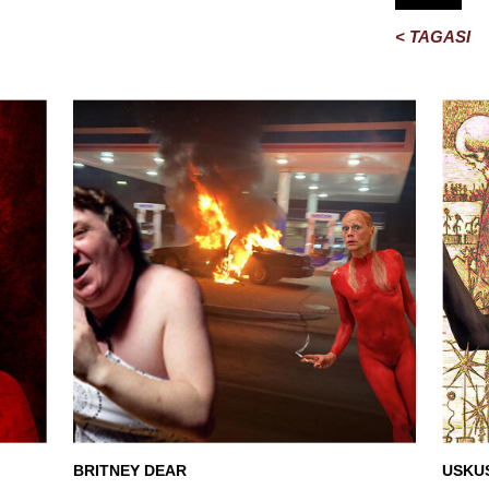
< TAGASI
BRITNEY DEAR
USKU