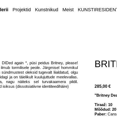
erii
Projektid
Kunstnikud
Meist
KUNSTIRESIDEN
E-GALERII
BRI
DIDed again *, püsi peidus Britney, please!
y ilmub tormilisele peole. Järgmisel hommikul
 sündmustest oleksid tugevalt liialdatud, olgu
dagi ja on täielikult kuulujuttude meelevallas.
a, nagu näiteks sel turvakaamera pildil.
 isiksus (dissotsiatiivne identiteedihäire)
285,00 €
"Britney De
Tiraaž: 10
Mõõdud: 20
Paber:
Canso