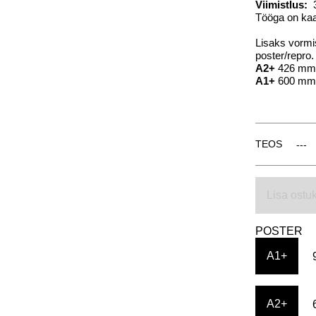
Viimistlus:
3
Tööga on kaas
Lisaks vormis
poster/repro.
A2+
426 mm
A1+
600 mm
TEOS
Lisa ostuk
POSTER
A1+
A2+