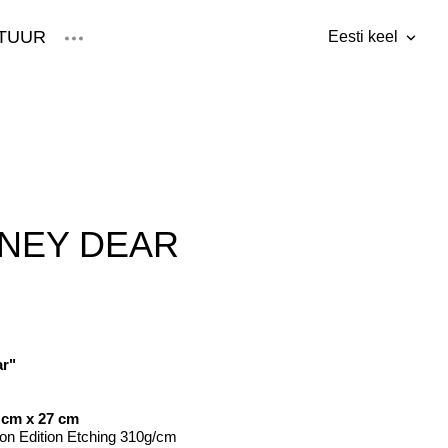
TUUR
Eesti keel
lisati ostukorvi.
Vaata ostukorvi
Eesti keel
English
TNEY DEAR
ar"
 cm x 27 cm
n Edition Etching 310g/cm