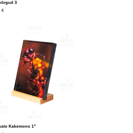
võrgud 3
 €
kate Kakemono 1"