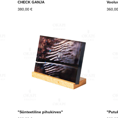
CHECK GANJA
Voolu
380,00 €
360,00
"Sünteetiline pihukirves"
"Putu