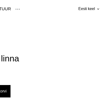
TUUR
Eesti keel
lisati ostukorvi.
Vaata ostukorvi
Eesti keel
English
linna
orvi