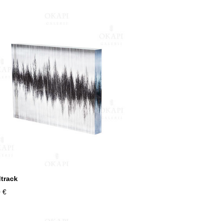
track
 €