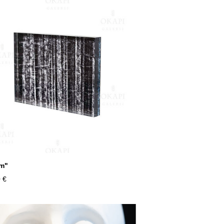
m"
 €