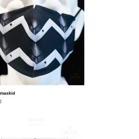
emaskid
€