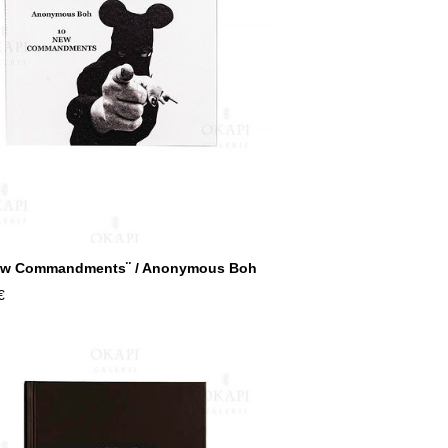
ew Commandments¨ / Anonymous Boh
€