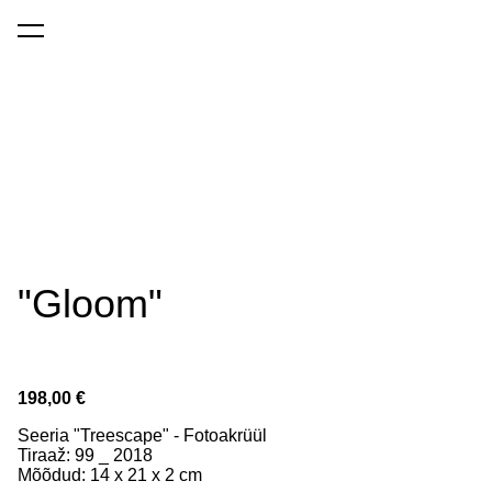
lisati ostukorvi.
Vaata ostukorvi
"Gloom"
198,00 €
Seeria "Treescape" - Fotoakrüül
Tiraaž: 99 _ 2018
Mõõdud: 14 x 21 x 2 cm